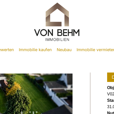
ewerten
Immobilie kaufen
Neubau
Immobilie vermiete
D
Obj
V02
Sta
31.
Nut