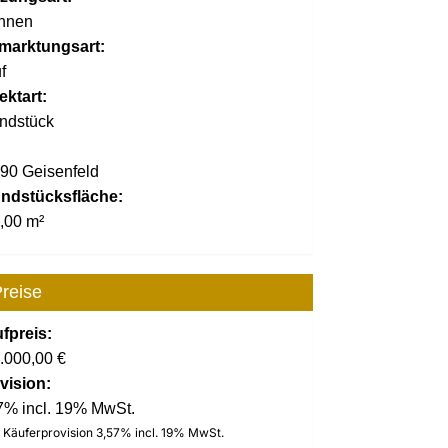
hnen
marktungsart:
f
ektart:
ndstück
:
90 Geisenfeld
ndstücksfläche:
,00 m²
reise
fpreis:
.000,00 €
vision:
7% incl. 19% MwSt.
. Käuferprovision 3,57% incl. 19% MwSt.