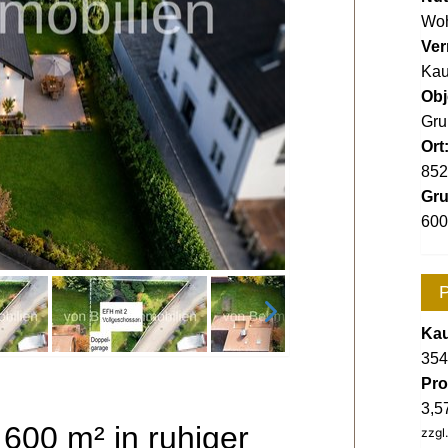
Wo
Ver
Kau
Obj
Gru
Ort
852
Gru
600
P
Kau
354
Pro
3,5
 600 m² in ruhiger
zzgl