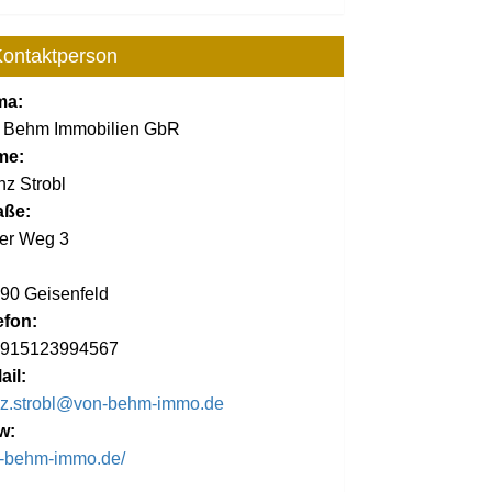
ontaktperson
ma:
 Behm Immobilien GbR
me:
nz Strobl
aße:
fer Weg 3
:
90 Geisenfeld
efon:
915123994567
ail:
nz.strobl@von-behm-immo.de
w:
-behm-immo.de/