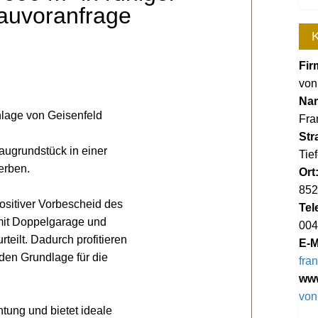
auvoranfrage
K
Fir
von
Na
nlage von Geisenfeld
Fra
Str
augrundstück in einer
Tie
erben.
Ort
852
positiver Vorbescheid des
Tel
 mit Doppelgarage und
004
eilt. Dadurch profitieren
E-M
den Grundlage für die
fra
ww
von
tung und bietet ideale