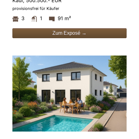
Kauf, 500.500.- EUR
provisionsfrei für Käufer
3
1
91 m²
Zum Exposé →