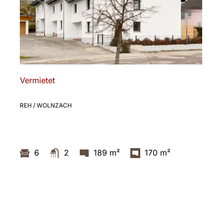
Vermietet
REH / WOLNZACH
6
2
189 m²
170 m²