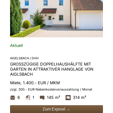
Aktuell
AIGELSBACH / DHH
GROSSZÜGIGE DOPPELHAUSHÄLFTE MIT G
ARTEN IN ATTRAKTIVER HANGLAGE VON A
IGLSBACH
Miete, 1.400.- EUR / MKM
zzgl. 300.- EUR Nebenkostenvorauszahlung / Monat
6
1
145 m²
314 m²
Zum Exposé →